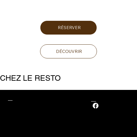
RÉSERVER
DÉCOUVRIR
CHEZ LE RESTO
Adresse
Nous suivre
135 rue Roland Garros
34130, Mauguio
© 2024 LA TABLE MAROCAINE - CRÉATION DE SITE INTERNET RESTAURANT
AVEC
OVERFULL